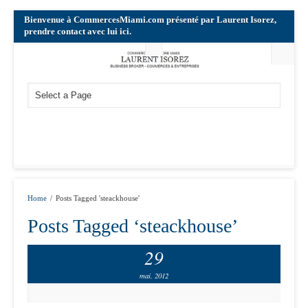
Bienvenue à CommercesMiami.com présenté par Laurent Isorez,
prendre contact avec lui ici.
Home
/
Posts Tagged 'steackhouse'
Posts Tagged ‘steackhouse’
29
mai, 2012