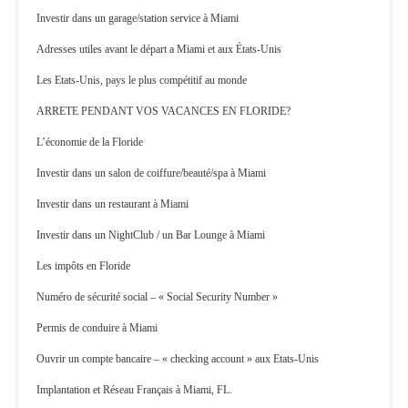
Investir dans un garage/station service à Miami
Adresses utiles avant le départ a Miami et aux États-Unis
Les Etats-Unis, pays le plus compétitif au monde
ARRETE PENDANT VOS VACANCES EN FLORIDE?
L’économie de la Floride
Investir dans un salon de coiffure/beauté/spa à Miami
Investir dans un restaurant à Miami
Investir dans un NightClub / un Bar Lounge à Miami
Les impôts en Floride
Numéro de sécurité social – « Social Security Number »
Permis de conduire à Miami
Ouvrir un compte bancaire – « checking account » aux Etats-Unis
Implantation et Réseau Français à Miami, FL.