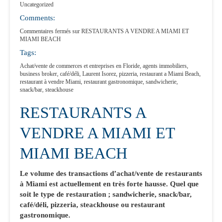
Uncategorized
Comments:
Commentaires fermés
sur RESTAURANTS A VENDRE A MIAMI ET
MIAMI BEACH
Tags:
Achat/vente de commerces et entreprises en Floride
,
agents immobiliers
,
business broker
,
café/déli
,
Laurent Isorez
,
pizzeria
,
restaurant a Miami Beach
,
restaurant à vendre Miami
,
restaurant gastronomique
,
sandwicherie
,
snack/bar
,
steackhouse
RESTAURANTS A
VENDRE A MIAMI ET
MIAMI BEACH
Le volume des transactions d’achat/vente de restaurants
à Miami est actuellement en très forte hausse. Quel que
soit le type de restauration ; sandwicherie, snack/bar,
café/déli, pizzeria, steackhouse ou restaurant
gastronomique.