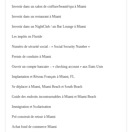
Investir dans un salon de coiffure/beauté/spa à Miami
Investir dans un restaurant à Miami
Investir dans un NightClub / un Bar Lounge à Miami
Les impôts en Floride
Numéro de sécurité social – « Social Security Number »
Permis de conduire à Miami
Ouvrir un compte bancaire – « checking account » aux Etats-Unis
Implantation et Réseau Français à Miami, FL.
Se déplacer à Miami, Miami Beach et South Beach
Guide des endroits incontournables à Miami et Miami Beach
Immigration et Scolarisation
Pré-construit de retour à Miami
Achat fond de commerce Miami