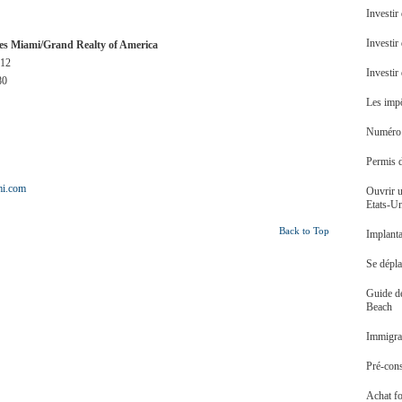
Investir
Investir
s Miami/Grand Realty of America
 12
Investi
80
Les impô
Numéro d
Permis 
i.com
Ouvrir u
Etats-U
Back to Top
Implanta
Se dépl
Guide d
Beach
Immigrat
Pré-cons
Achat f