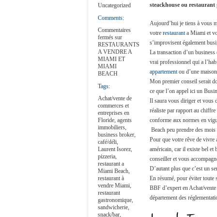
steackhouse ou restaurant
Uncategorized
Comments:
Aujourd’hui je tiens à vous m
Commentaires
votre
restaurant
a Miami et vou
fermés
sur
s’improvisent également busi
RESTAURANTS
A VENDRE A
La transaction d’un business e
MIAMI ET
vrai professionnel qui a l’hab
MIAMI
appartement
ou d’une maison
BEACH
Mon premier conseil serait do
Tags:
ce que l’on appel ici un Busi
Achat/vente de
Il saura vous diriger et vous d
commerces et
réaliste par rapport au chiffre
entreprises en
Floride
,
agents
conforme aux normes en vigue
immobiliers
,
Beach peu prendre des mois il
business broker
,
Pour que votre rêve de vivre 
café/déli
,
Laurent Isorez
,
américain, car il existe bel 
pizzeria
,
conseiller et vous accompagne
restaurant a
D’autant plus que c’est un ser
Miami Beach
,
restaurant à
En résumé, pour éviter toute 
vendre Miami
,
BBF d’expert en Achat/vente 
restaurant
département des réglementati
gastronomique
,
sandwicherie
,
snack/bar
,