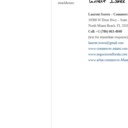
steackhouse
Laurent Isorez –
Commerce
19300 W Dixie Hwy – Suite
North Miami Beach, FL 331
Cell: +1 (786) 663-4840
(text for immediate response)
laurent.isorez@gmail.com
www.commerces.miami.com
www.negociosenflorida.com
www.achat-commerces-Miam