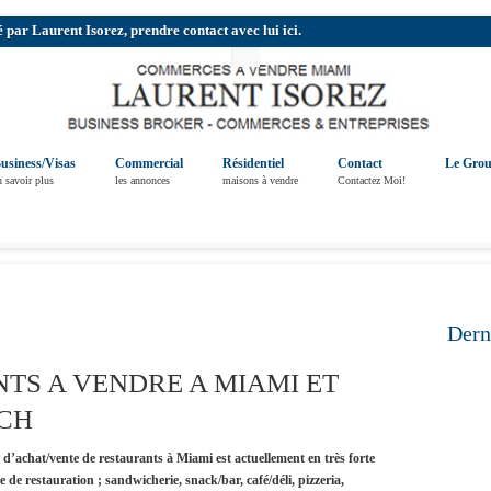
r Laurent Isorez, prendre contact avec lui ici.
usiness/Visas
Commercial
Résidentiel
Contact
Le Gro
n savoir plus
les annonces
maisons à vendre
Contactez Moi!
Dern
TS A VENDRE A MIAMI ET
CH
d’achat/vente de restaurants à Miami est actuellement en très forte
e de restauration ; sandwicherie, snack/bar, café/déli, pizzeria,