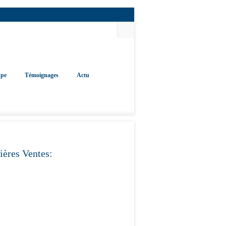
upe
Témoignages
Actu
ières Ventes: