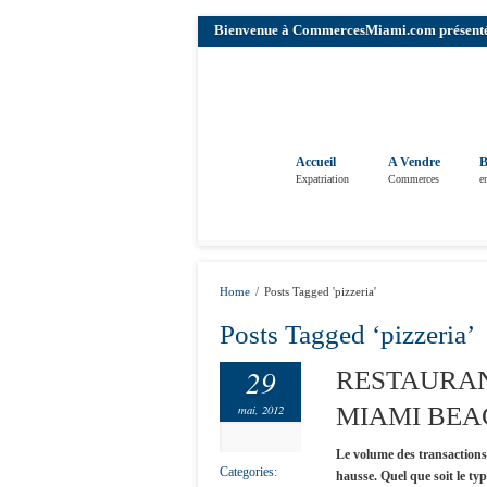
Bienvenue à CommercesMiami.com présenté pa
Accueil
A Vendre
B
Expatriation
Commerces
e
Home
/
Posts Tagged 'pizzeria'
Posts Tagged ‘pizzeria’
29
RESTAURAN
mai, 2012
MIAMI BEA
Le volume des transactions 
Categories:
hausse. Quel que soit le typ