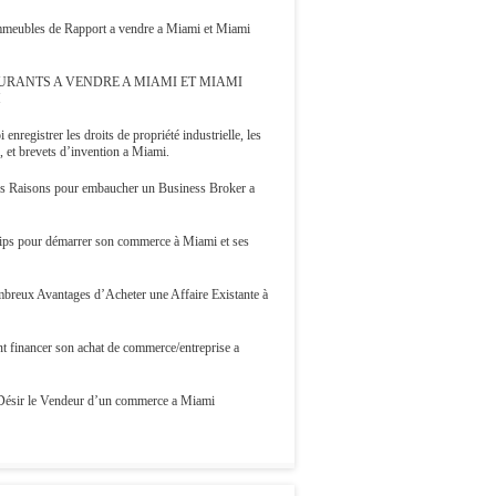
Immeubles de Rapport a vendre a Miami et Miami
URANTS A VENDRE A MIAMI ET MIAMI
H
 enregistrer les droits de propriété industrielle, les
 et brevets d’invention a Miami.
s Raisons pour embaucher un Business Broker a
ips pour démarrer son commerce à Miami et ses
breux Avantages d’Acheter une Affaire Existante à
 financer son achat de commerce/entreprise a
Désir le Vendeur d’un commerce a Miami