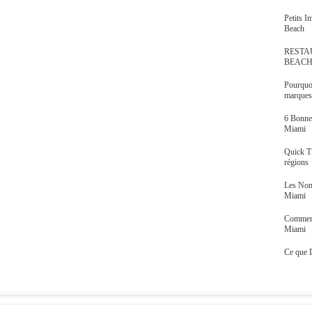
Petits 
Beach
RESTA
BEAC
Pourquoi
marques,
6 Bonne
Miami
Quick T
régions
Les Nom
Miami
Comment
Miami
Ce que 