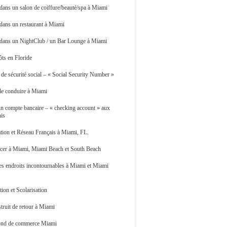
 dans un salon de coiffure/beauté/spa à Miami
 dans un restaurant à Miami
r dans un NightClub / un Bar Lounge à Miami
ts en Floride
e sécurité social – « Social Security Number »
de conduire à Miami
n compte bancaire – « checking account » aux
nis
tion et Réseau Français à Miami, FL.
acer à Miami, Miami Beach et South Beach
es endroits incontournables à Miami et Miami
ion et Scolarisation
truit de retour à Miami
ond de commerce Miami