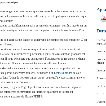
 gastronomique.
Ajou
ettre en garde et vous donner quelques conseils de bons sens pour l’achat de
s éviter la catastrophe car actuellement je vois trop d’agents immobiliers qui
ness broker.
t plus particulièrement en achat et vente de restaurants, doit être menée par un
Dern
itude de ce type de transaction tres complexe. Rien à voir avec la vente d’un
.
nc de passer par un Expert en achat/vente de commerces et d’entreprise. C’est
Créer ou
expatria
ness Broker.
ire si le restaurant à vendre en question est viable, si le prix de vente est
Investir
 d’affaire, si les licences en places sont à jours, si la restauration proposée est
ur. Il vous expliquera que quelque fois l’ouverture d’un restaurant a Miami
Investir
Miami
 vous expliquera comment éviter cela, et la liste est longue…
a Miami devienne réalité et que vous aussi vous puissiez profiter du rêve
Investir
et bien, garder donc votre bon sens, demandez a un
business broker
de vous
r dans l’achat de votre restaurant qui est souvent l’investissement d’une vie.
Adresses
vice gratuit pour l’acheteur.
Les Etat
surprise, Exigez de l’agent qu’il vous montre son accréditation et diplômes
de commerces et entreprises en Floride et également sa licence du
ARRET
ons des entreprises de Floride FDBPR.
L’économ