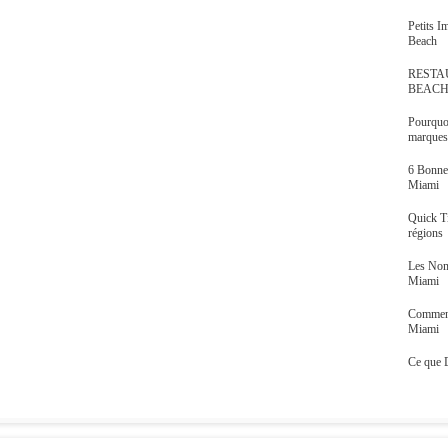
Petits 
Beach
RESTA
BEAC
Pourquoi
marques,
6 Bonne
Miami
Quick T
régions
Les Nom
Miami
Comment
Miami
Ce que 