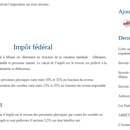
évoit l’imposition sur trois niveaux :
Ajou
Dern
Impôt fédéral
Créer ou
expatria
 à Miami est déterminé en fonction de la situation familiale : célibataire,
amille et personne mariée. Le calcul de l’impôt sur le revenu est prélevé à la
Investir
ttements et déductions.
Investir
Miami
s personnes physiques varie entre 10% et 35% en fonction du revenu
position des sociétes varie entre 15% et 35% en fonction du revenu imposable
Investir
Adresses
t
Les Etat
pas d’impôt sur le revenu des personnes physiques par contre les sociétés en
ARRET
mpôt et sont prélevées d’environ 5,5% sur leur bénéfice net.
L’économ