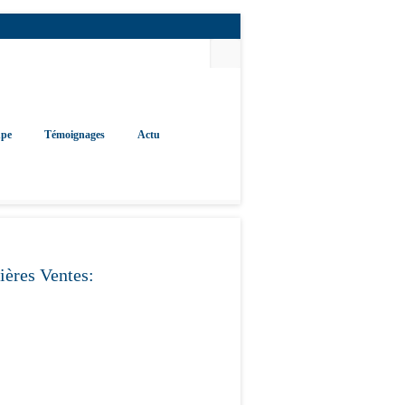
upe
Témoignages
Actu
ières Ventes: