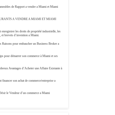
Immeubles de Rapport a vendre a Miami et Miami
URANTS A VENDRE A MIAMI ET MIAMI
H
 enregistrer les droits de propriété industrielle, les
 et brevets d’invention a Miami.
s Raisons pour embaucher un Business Broker a
ips pour démarrer son commerce à Miami et ses
breux Avantages d’Acheter une Affaire Existante à
 financer son achat de commerce/entreprise a
Désir le Vendeur d’un commerce a Miami