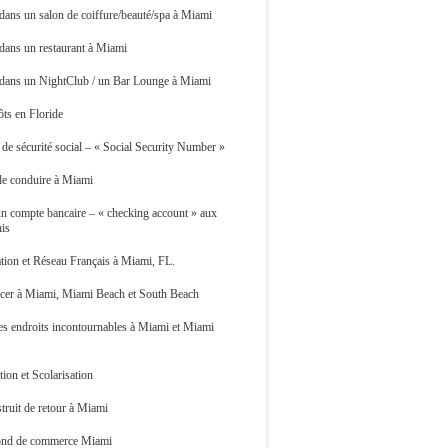
 dans un salon de coiffure/beauté/spa à Miami
 dans un restaurant à Miami
r dans un NightClub / un Bar Lounge à Miami
ts en Floride
e sécurité social – « Social Security Number »
de conduire à Miami
n compte bancaire – « checking account » aux
nis
tion et Réseau Français à Miami, FL.
acer à Miami, Miami Beach et South Beach
es endroits incontournables à Miami et Miami
ion et Scolarisation
truit de retour à Miami
ond de commerce Miami