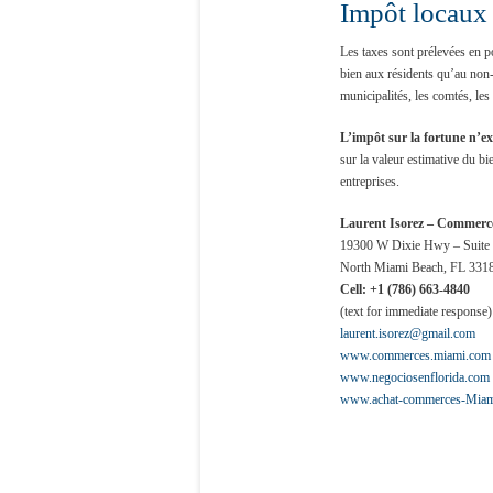
Impôt locaux
Les taxes sont prélevées en p
bien aux résidents qu’au non-r
municipalités, les comtés, les 
L’impôt sur la fortune n’ex
sur la valeur estimative du b
entreprises.
Laurent Isorez –
Commerce
19300 W Dixie Hwy – Suite
North Miami Beach, FL 331
Cell: +1 (786) 663-4840
(text for immediate response)
laurent.isorez@gmail.com
www.commerces.miami.com
www.negociosenflorida.com
www.achat-commerces-Miam