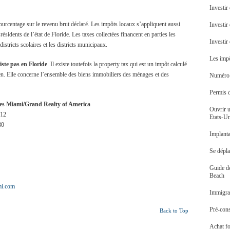
Investir
ourcentage sur le revenu brut déclaré. Les impôts locaux s’appliquent aussi
Investir
ésidents de l’état de Floride. Les taxes collectées financent en parties les
Investi
districts scolaires et les districts municipaux.
Les impô
iste pas en Floride
. Il existe toutefois la property tax qui est un impôt calculé
ien. Elle concerne l’ensemble des biens immobiliers des ménages et des
Numéro d
Permis 
s Miami/Grand Realty of America
Ouvrir u
 12
Etats-U
80
Implanta
Se dépl
Guide d
Beach
i.com
Immigrat
Pré-cons
Back to Top
Achat f