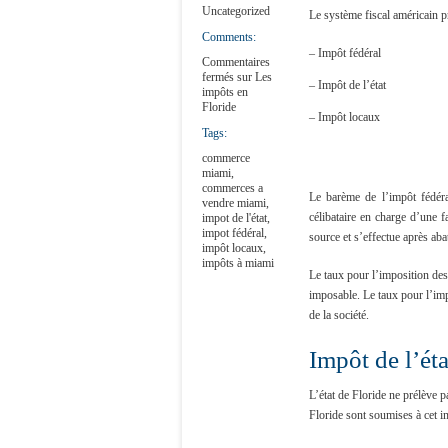
Uncategorized
Le système fiscal américain pr
Comments:
– Impôt fédéral
Commentaires
fermés
sur Les
– Impôt de l’état
impôts en
Floride
– Impôt locaux
Tags:
commerce
miami
,
commerces a
Le barème de l’impôt fédéral
vendre miami
,
célibataire en charge d’une f
impot de l'état
,
impot fédéral
,
source et s’effectue après aba
impôt locaux
,
impôts à miami
Le taux pour l’imposition de
imposable. Le taux pour l’im
de la société.
Impôt de l’éta
L’état de Floride ne prélève 
Floride sont soumises à cet i