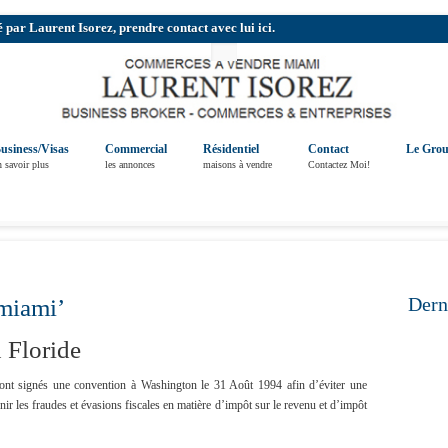
r Laurent Isorez, prendre contact avec lui ici.
usiness/Visas
Commercial
Résidentiel
Contact
Le Gro
n savoir plus
les annonces
maisons à vendre
Contactez Moi!
Dern
 miami’
 Floride
 ont signés une convention à Washington le 31 Août 1994 afin d’éviter une
ir les fraudes et évasions fiscales en matière d’impôt sur le revenu et d’impôt