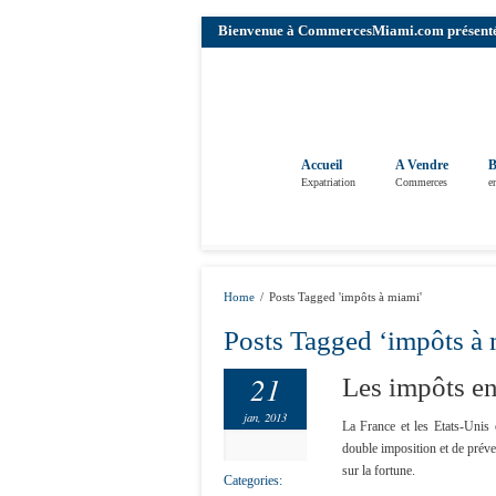
Bienvenue à CommercesMiami.com présenté pa
Accueil
A Vendre
B
Expatriation
Commerces
e
Home
/
Posts Tagged 'impôts à miami'
Posts Tagged ‘impôts à
21
Les impôts en
jan, 2013
La France et les Etats-Unis
double imposition et de préven
sur la fortune.
Categories: