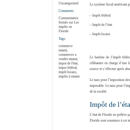
Uncategorized
Le système fiscal américain pr
Comments:
– Impôt fédéral
Commentaires
fermés
sur Les
– Impôt de l’état
impôts en
Floride
– Impôt locaux
Tags:
commerce
miami
,
commerces a
Le barème de l’impôt fédéral
vendre miami
,
célibataire en charge d’une f
impot de l'état
,
impot fédéral
,
source et s’effectue après aba
impôt locaux
,
impôts à miami
Le taux pour l’imposition de
imposable. Le taux pour l’im
de la société.
Impôt de l’éta
L’état de Floride ne prélève 
Floride sont soumises à cet i