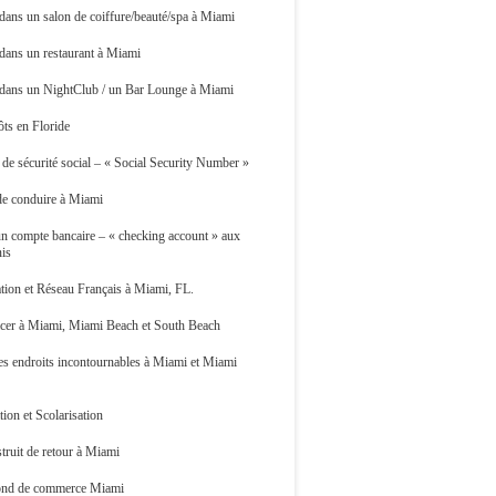
 dans un salon de coiffure/beauté/spa à Miami
 dans un restaurant à Miami
r dans un NightClub / un Bar Lounge à Miami
ts en Floride
e sécurité social – « Social Security Number »
de conduire à Miami
n compte bancaire – « checking account » aux
nis
tion et Réseau Français à Miami, FL.
acer à Miami, Miami Beach et South Beach
es endroits incontournables à Miami et Miami
ion et Scolarisation
truit de retour à Miami
ond de commerce Miami