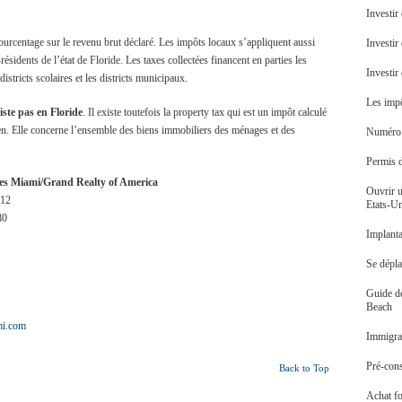
Investir
ourcentage sur le revenu brut déclaré. Les impôts locaux s’appliquent aussi
Investir
ésidents de l’état de Floride. Les taxes collectées financent en parties les
Investi
districts scolaires et les districts municipaux.
Les impô
iste pas en Floride
. Il existe toutefois la property tax qui est un impôt calculé
ien. Elle concerne l’ensemble des biens immobiliers des ménages et des
Numéro d
Permis 
s Miami/Grand Realty of America
Ouvrir u
 12
Etats-U
80
Implanta
Se dépl
Guide d
Beach
i.com
Immigrat
Pré-cons
Back to Top
Achat f