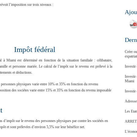
évoit l’imposition sur trois niveaux :
Ajou
Dern
Impôt fédéral
Créer ou
expatria
 à Miami est déterminé en fonction de la situation familiale : célibataire,
amille et personne mariée. Le calcul de l’impôt sur le revenu est prélevé à la
Investir
ttements et déductions.
Investir
Miami
s personnes physiques varie entre 10% et 35% en fonction du revenu
position des sociétes varie entre 15% et 35% en fonction du revenu imposable
Investir
Adresses
t
Les Etat
pas d’impôt sur le revenu des personnes physiques par contre les sociétés en
ARRET
mpôt et sont prélevées d’environ 5,5% sur leur bénéfice net.
L’économ