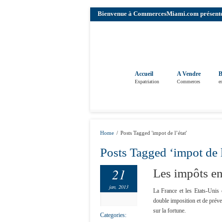
Bienvenue à CommercesMiami.com présenté pa
Accueil
A Vendre
B
Expatriation
Commerces
e
Home
/
Posts Tagged 'impot de l’état'
Posts Tagged ‘impot de l
21
Les impôts en
jan, 2013
La France et les Etats-Unis
double imposition et de préven
sur la fortune.
Categories: