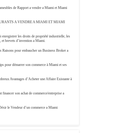
Immeubles de Rapport a vendre a Miami et Miami
URANTS A VENDRE A MIAMI ET MIAMI
H
 enregistrer les droits de propriété industrielle, les
 et brevets d’invention a Miami.
s Raisons pour embaucher un Business Broker a
ips pour démarrer son commerce à Miami et ses
breux Avantages d’Acheter une Affaire Existante à
 financer son achat de commerce/entreprise a
Désir le Vendeur d’un commerce a Miami