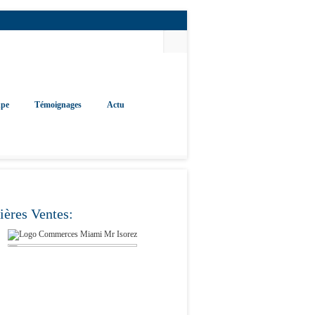
upe
Témoignages
Actu
ières Ventes: