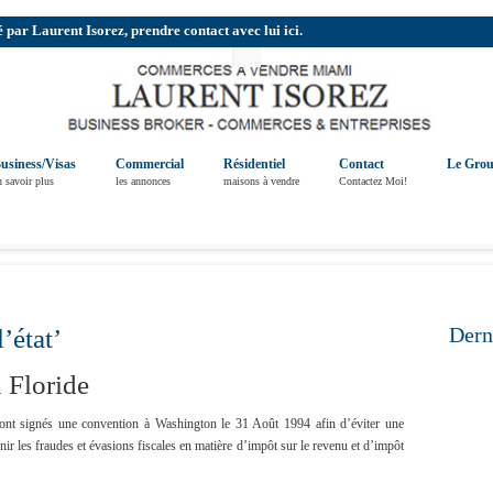
r Laurent Isorez, prendre contact avec lui ici.
usiness/Visas
Commercial
Résidentiel
Contact
Le Gro
n savoir plus
les annonces
maisons à vendre
Contactez Moi!
Dern
’état’
 Floride
 ont signés une convention à Washington le 31 Août 1994 afin d’éviter une
ir les fraudes et évasions fiscales en matière d’impôt sur le revenu et d’impôt