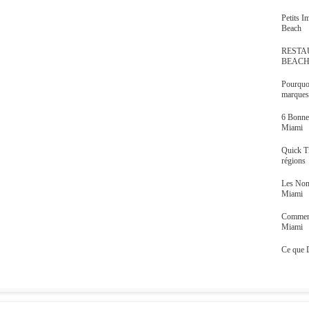
Petits 
Beach
RESTA
BEAC
Pourquoi
marques,
6 Bonne
Miami
Quick T
régions
Les Nom
Miami
Comment
Miami
Ce que 