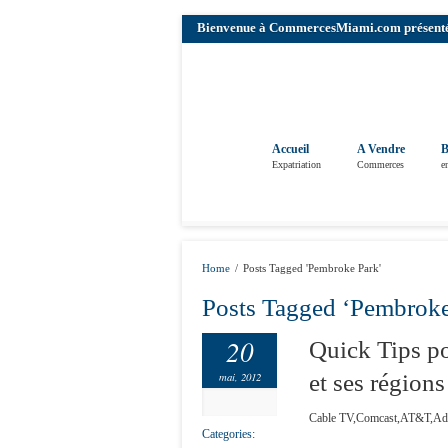
Bienvenue à CommercesMiami.com présenté pa
Accueil
A Vendre
B
Expatriation
Commerces
e
Home
/
Posts Tagged 'Pembroke Park'
Posts Tagged ‘Pembroke
20
Quick Tips p
mai, 2012
et ses régions
Cable TV,Comcast,AT&T,Adelp
Categories: