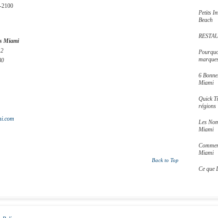
0-2100
Petits 
Beach
RESTAU
s Miami
12
Pourquoi
marques,
80
6 Bonne
Miami
Quick T
régions
i.com
Les Nom
Miami
Comment
Miami
Back to Top
Ce que 