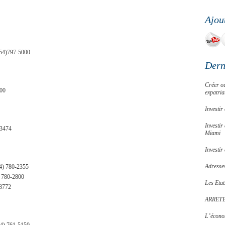
Ajou
954)797-5000
Dern
Créer ou
900
expatria
Investi
Investir
-3474
Miami
Investir
Adresses
54) 780-2355
) 780-2800
Les Etat
-8772
ARRET
L’écono