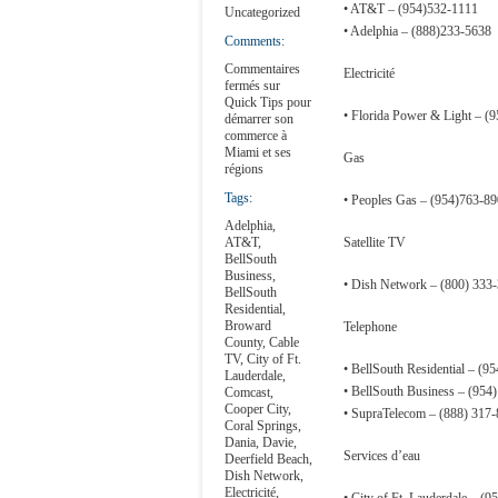
• AT&T – (954)532-1111
Uncategorized
• Adelphia – (888)233-5638
Comments:
Commentaires
Electricité
fermés
sur
Quick Tips pour
• Florida Power & Light – (
démarrer son
commerce à
Miami et ses
Gas
régions
Tags:
• Peoples Gas – (954)763-8
Adelphia
,
AT&T
,
Satellite TV
BellSouth
Business
,
• Dish Network – (800) 333
BellSouth
Residential
,
Broward
Telephone
County
,
Cable
TV
,
City of Ft.
• BellSouth Residential – (9
Lauderdale
,
• BellSouth Business – (954
Comcast
,
Cooper City
,
• SupraTelecom – (888) 317
Coral Springs
,
Dania
,
Davie
,
Services d’eau
Deerfield Beach
,
Dish Network
,
Electricité
,