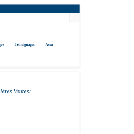
upe
Témoignages
Actu
ières Ventes: