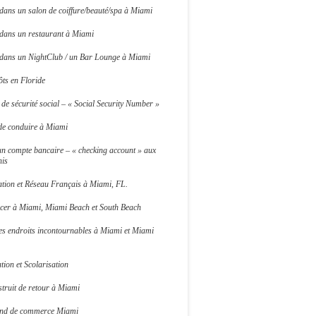
 dans un salon de coiffure/beauté/spa à Miami
 dans un restaurant à Miami
r dans un NightClub / un Bar Lounge à Miami
ts en Floride
e sécurité social – « Social Security Number »
de conduire à Miami
un compte bancaire – « checking account » aux
nis
ation et Réseau Français à Miami, FL.
acer à Miami, Miami Beach et South Beach
es endroits incontournables à Miami et Miami
ion et Scolarisation
truit de retour à Miami
ond de commerce Miami