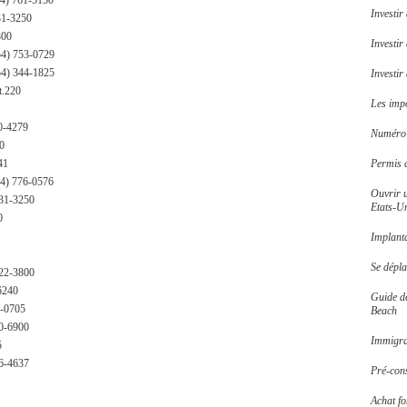
954) 761-5150
Investir
31-3250
300
Investir
54) 753-0729
54) 344-1825
Investi
t.220
Les impô
80-4279
Numéro d
0
41
Permis 
54) 776-0576
Ouvrir 
831-3250
Etats-U
0
Implant
Se dépl
722-3800
6240
Guide d
1-0705
Beach
50-6900
Immigrat
5
6-4637
Pré-cons
Achat f