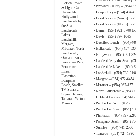
• City of Ft. Lauderdale – (
Florida Power
• Broward County – (954) 8
& Light
,
Gas
,
Hallandale
,
• Cooper City – (954) 434-4
Hollywood
,
• Coral Springs (South) – (9
Lauderdale by
• Coral Springs (North) – (9
the Sea
,
Lauderdale
• Dania – (954) 921-8700 Ex
Lakes
,
• Davie – (954) 797-1065
Lauderhill
,
• Deerfield Beach – (954) 4
Margate
,
Miramar
,
North
• Hallandale – (954) 457-136
Lauderdale
,
• Hollywood – (954) 921-32
Oakland Park
,
• Lauderdale by the Sea – (9
Pembroke Park
,
Pembroke
• Lauderdale Lakes – (954) 
Pines
,
• Lauderhill – (954) 739-010
Plantation
,
• Margate – (954) 972-6454
Pompano
Beach
,
Satellite
• Miramar – (954) 967-1571
TV
,
Sunrise
,
• North Lauderdale – (954) 
SupraTelecom
,
• Oakland Park – (954) 561-
Tamarac
,
Wilton
Manors
• Pembroke Park – (954) 83
• Pembroke Pines – (954) 4
• Plantation – (954) 797-228
• Pompano Beach – (954) 78
• Sunrise – (954) 741-2580
• Tamarac – (954) 724-1330