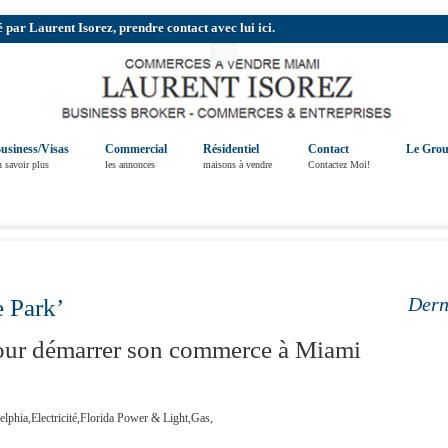
r Laurent Isorez, prendre contact avec lui ici.
usiness/Visas
Commercial
Résidentiel
Contact
Le Gro
n savoir plus
les annonces
maisons à vendre
Contactez Moi!
Dern
 Park’
our démarrer son commerce à Miami
hia,Electricité,Florida Power & Light,Gas,