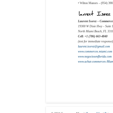
• Wilton Manors – (954) 39
Laurent Isorez –
Commerce
19300 W Dixie Hwy – Suite 
North Miami Beach, FL 331
Cell: +1 (786) 663-4840
(text for immediate response)
laurent.isorez@gmail.com
www.commerces.miami.com
www.negociosenflorida.com
www.achat-commerces-Miam