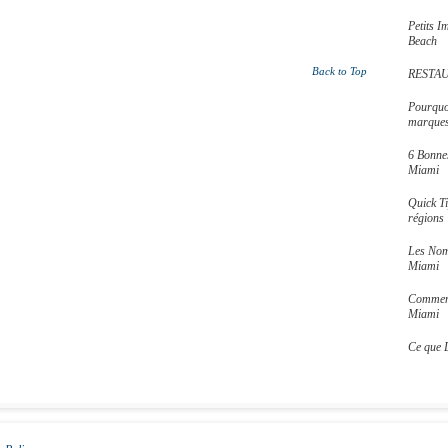
Petits 
Beach
Back to Top
RESTAU
Pourquoi
marques,
6 Bonne
Miami
Quick T
régions
Les Nom
Miami
Comment
Miami
Ce que 