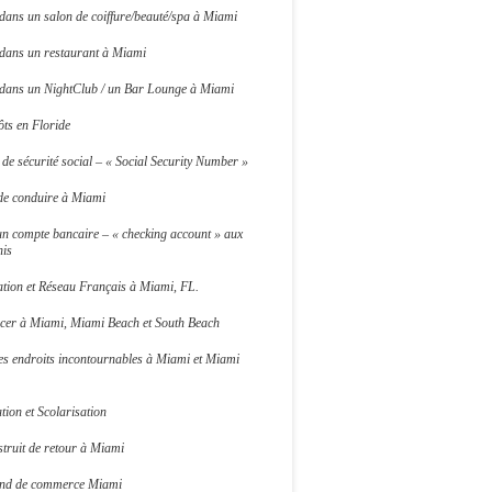
 dans un salon de coiffure/beauté/spa à Miami
 dans un restaurant à Miami
r dans un NightClub / un Bar Lounge à Miami
ts en Floride
e sécurité social – « Social Security Number »
de conduire à Miami
un compte bancaire – « checking account » aux
nis
ation et Réseau Français à Miami, FL.
acer à Miami, Miami Beach et South Beach
es endroits incontournables à Miami et Miami
ion et Scolarisation
truit de retour à Miami
ond de commerce Miami