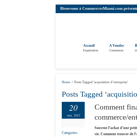
Bienvenue à CommercesMiami.com présenté pa
Accueil
A Vendre
B
Expatriation
Commerces
e
Home
/
Posts Tagged 'acquisition d’entreprise'
Posts Tagged ‘acquisitio
20
Comment fina
mai, 2012
commerce/ent
Souvent l’achat d’une petit
Categories:
vie. Comment trouver de l’