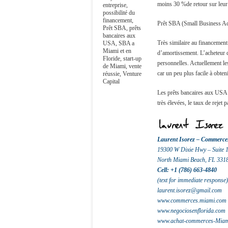
moins 30 %de retour sur leur
entreprise
,
possibilité du
financement
,
Prêt SBA (Small Business Ad
Prêt SBA
,
prêts
bancaires aux
Très similaire au financemen
USA
,
SBA a
Miami et en
d’amortissement. L’acheteur do
Floride
,
start-up
personnelles. Actuellement le
de Miami
,
vente
car un peu plus facile à obteni
réussie
,
Venture
Capital
Les prêts bancaires aux USA so
très élevées, le taux de rejet 
Laurent Isorez –
Commerce
19300 W Dixie Hwy – Suite 
North Miami Beach, FL 331
Cell: +1 (786) 663-4840
(text for immediate response)
laurent.isorez@gmail.com
www.commerces.miami.com
www.negociosenflorida.com
www.achat-commerces-Miam