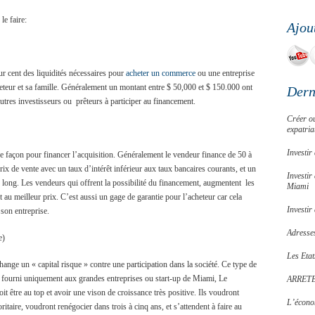
le faire:
Ajou
ur cent des liquidités nécessaires pour
acheter un commerce
ou une entreprise
teur et sa famille. Généralement un montant entre $ 50,000 et $ 150.000 ont
Dern
utres investisseurs ou prêteurs à participer au financement.
Créer ou
expatria
Investi
re façon pour financer l’acquisition. Généralement le vendeur finance de 50 à
ix de vente avec un taux d’intérêt inférieur aux taux bancaires courants, et un
Investir
long. Les vendeurs qui offrent la possibilité du financement, augmentent les
Miami
 au meilleur prix. C’est aussi un gage de garantie pour l’acheteur car cela
Investir
son entreprise.
Adresses
e)
Les Etat
ange un « capital risque » contre une participation dans la société. Ce type de
 fourni uniquement aux grandes entreprises ou start-up de Miami, Le
ARRET
t être au top et avoir une vison de croissance très positive. Ils voudront
L’écono
itaire, voudront renégocier dans trois à cinq ans, et s’attendent à faire au