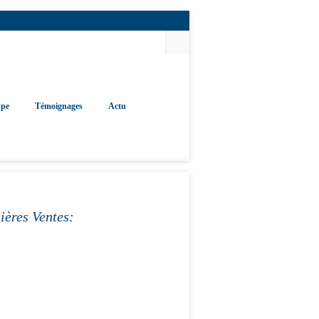
upe
Témoignages
Actu
ières Ventes: