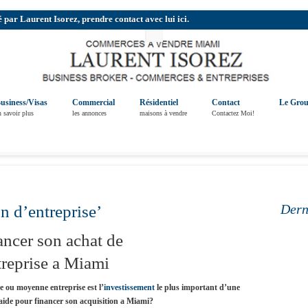
r Laurent Isorez, prendre contact avec lui ici.
usiness/Visas
Commercial
Résidentiel
Contact
Le Gro
n savoir plus
les annonces
maisons à vendre
Contactez Moi!
Dern
n d’entreprise’
ncer son achat de
reprise a Miami
e ou moyenne entreprise est l’
investissement
le plus important d’une
aide pour financer son acquisition a Miami?