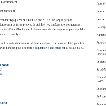
 investissement.
Investir
ministration)
Investir
Investi
t vendeur typique vu plus haut. Le prêt SBA a une longue période
it fournir de fortes preuves de stabilité – et, si nécessaire, des garanties
Les impô
s prêts SBA a Miami et en Floride en generale sont de plus en plus populaire
r « user friendly ».
Numéro d
Permis 
nt très attractifs mais très difficiles à obtenir car demandent des garanties
par les banques pour des prêts d
‘acquisition d’entreprise
est au dessus 80 %.
Ouvrir 
Etats-U
Implant
s Miami
12
Se dépl
80
Guide d
Beach
Immigrat
Pré-cons
i.com
Achat f