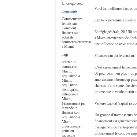
Uncategorized
Voici les meilleures façons de 
Comments:
Commentaires
Capitaux personnels investis
fermés
sur
Comment
En règle générale, 20 à 50 po
financer son
achat de
a Miami proviennent de l’ache
commerce/entreprise
une influence positive sur d’a
a Miami
Tags:
Financement par le vendeur
acheter un
commerce
C’est certainement la meilleu
Miami
,
60 pour cent – ou plus – du pr
acquisition a
amortissement beaucoup plus 
Miami
,
acquisition
chances d’une vente réussie et
d'entreprise
,
prouve que le vendeur croit a 
entreprise a
Miami
,
Financement par
Venture Capital (capital risqu
le vendeur
,
financer son
Un groupe d’investisseurs éch
acquisition a
financement est généralement
Miami
,
investisseurs
,
management de l’entreprise doi
petite ou
probablement le contrôle major
moyenne