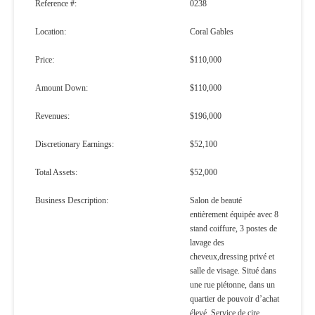
Reference #:
0238
Location:
Coral Gables
Price:
$110,000
Amount Down:
$110,000
Revenues:
$196,000
Discretionary Earnings:
$52,100
Total Assets:
$52,000
Business Description:
Salon de beauté
entièrement équipée avec 8
stand coiffure, 3 postes de
lavage des
cheveux,dressing privé et
salle de visage. Situé dans
une rue piétonne, dans un
quartier de pouvoir d’achat
élevé. Service de cire,