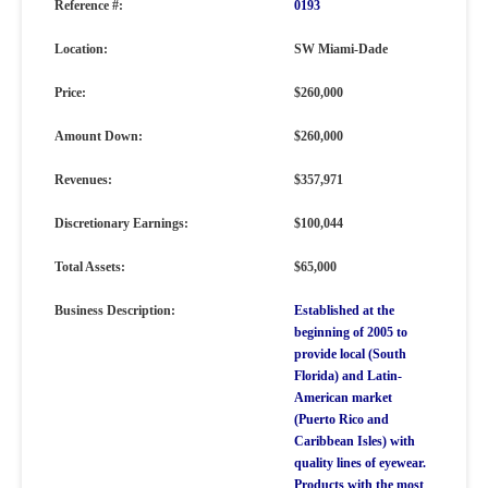
Reference #:
0193
Location:
SW Miami-Dade
Price:
$260,000
Amount Down:
$260,000
Revenues:
$357,971
Discretionary Earnings:
$100,044
Total Assets:
$65,000
Business Description:
Established at the
beginning of 2005 to
provide local (South
Florida) and Latin-
American market
(Puerto Rico and
Caribbean Isles) with
quality lines of eyewear.
Products with the most