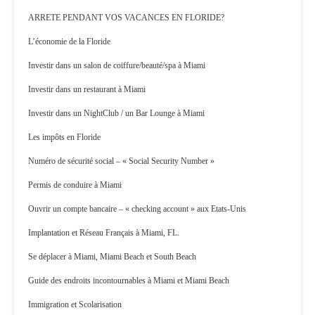
ARRETE PENDANT VOS VACANCES EN FLORIDE?
L’économie de la Floride
Investir dans un salon de coiffure/beauté/spa à Miami
Investir dans un restaurant à Miami
Investir dans un NightClub / un Bar Lounge à Miami
Les impôts en Floride
Numéro de sécurité social – « Social Security Number »
Permis de conduire à Miami
Ouvrir un compte bancaire – « checking account » aux Etats-Unis
Implantation et Réseau Français à Miami, FL.
Se déplacer à Miami, Miami Beach et South Beach
Guide des endroits incontournables à Miami et Miami Beach
Immigration et Scolarisation