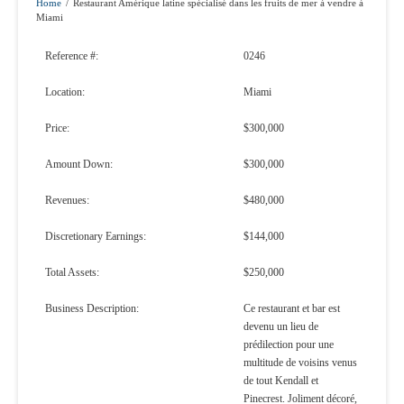
Home
/
Restaurant Amérique latine spécialisé dans les fruits de mer à vendre à
Miami
Reference #:
0246
Location:
Miami
Price:
$300,000
Amount Down:
$300,000
Revenues:
$480,000
Discretionary Earnings:
$144,000
Total Assets:
$250,000
Business Description:
Ce restaurant et bar est
devenu un lieu de
prédilection pour une
multitude de voisins venus
de tout Kendall et
Pinecrest. Joliment décoré,