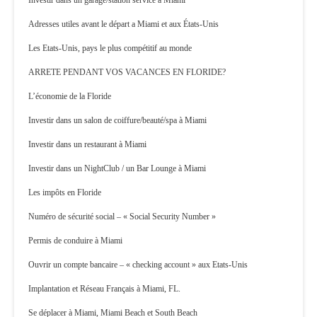
Investir dans un garage/station service à Miami
Adresses utiles avant le départ a Miami et aux États-Unis
Les Etats-Unis, pays le plus compétitif au monde
ARRETE PENDANT VOS VACANCES EN FLORIDE?
L’économie de la Floride
Investir dans un salon de coiffure/beauté/spa à Miami
Investir dans un restaurant à Miami
Investir dans un NightClub / un Bar Lounge à Miami
Les impôts en Floride
Numéro de sécurité social – « Social Security Number »
Permis de conduire à Miami
Ouvrir un compte bancaire – « checking account » aux Etats-Unis
Implantation et Réseau Français à Miami, FL.
Se déplacer à Miami, Miami Beach et South Beach