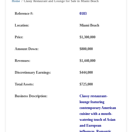
Home
/
Classy Restaurant and Lounge for Sale in Miami Beach
Reference #:
0183
Location:
Miami Beach
Price:
$1,300,000
Amount Down:
$800,000
Revenues:
$1,440,000
Discretionary Earnings:
$444,000
Total Assets:
$725,000
Business Description:
Classy restaurant-
lounge featuring
contemporary American
cuisine with a mouth-
watering touch of Asian
and European
influences. Romantic