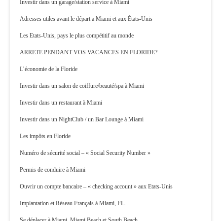
Investir dans un garage/station service à Miami
Adresses utiles avant le départ a Miami et aux États-Unis
Les Etats-Unis, pays le plus compétitif au monde
ARRETE PENDANT VOS VACANCES EN FLORIDE?
L’économie de la Floride
Investir dans un salon de coiffure/beauté/spa à Miami
Investir dans un restaurant à Miami
Investir dans un NightClub / un Bar Lounge à Miami
Les impôts en Floride
Numéro de sécurité social – « Social Security Number »
Permis de conduire à Miami
Ouvrir un compte bancaire – « checking account » aux Etats-Unis
Implantation et Réseau Français à Miami, FL.
Se déplacer à Miami, Miami Beach et South Beach