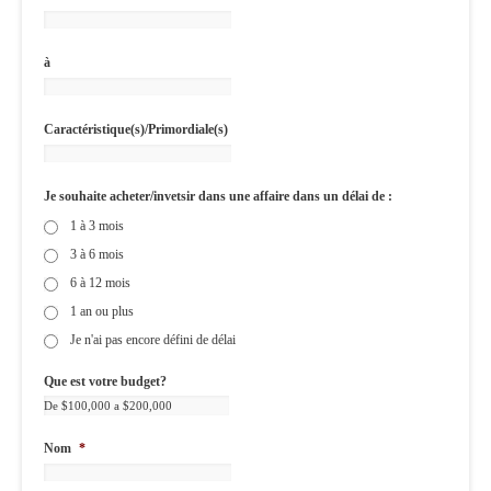
à
Caractéristique(s)/Primordiale(s)
Je souhaite acheter/invetsir dans une affaire dans un délai de :
1 à 3 mois
3 à 6 mois
6 à 12 mois
1 an ou plus
Je n'ai pas encore défini de délai
Que est votre budget?
Nom
*