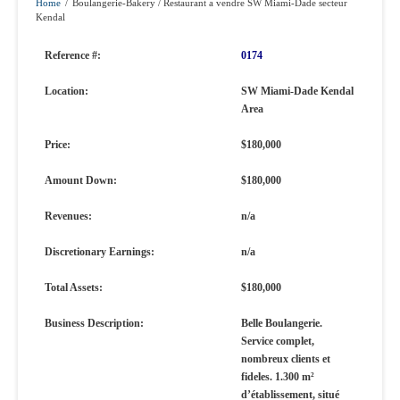
Home
/
Boulangerie-Bakery / Restaurant a vendre SW Miami-Dade secteur
Kendal
Reference #:
0174
Location:
SW Miami-Dade Kendal
Area
Price:
$180,000
Amount Down:
$180,000
Revenues:
n/a
Discretionary Earnings:
n/a
Total Assets:
$180,000
Business Description:
Belle Boulangerie.
Service complet,
nombreux clients et
fideles. 1.300 m²
d’établissement, situé