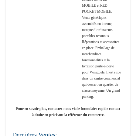
MOBILE et RED
POCKET MOBILE.
Vente génériques
assemblés en interne,
marque d’ordinateurs
portables reconnus.
Réparations et accessoires
en place. Emballage de
marchandises
fonctionnalités et la
livraison porte-à-porte
pour Vénézuela. Il est situé
dans un centre commercial
qui dessert un quartier de
classe moyenne. Un grand
parking.
Pour en savoir plus, contactez-nous via le formulaire rapide contact
à droite en précisant la référence du commerce.
Dernières Ventes: