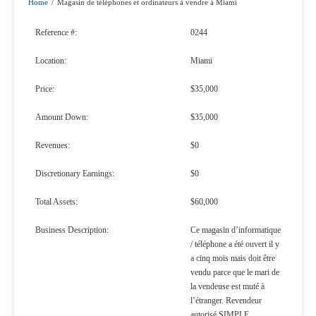
Home
/
Magasin de téléphones et ordinateurs à vendre à Miami
Reference #:
0244
Location:
Miami
Price:
$35,000
Amount Down:
$35,000
Revenues:
$0
Discretionary Earnings:
$0
Total Assets:
$60,000
Business Description:
Ce magasin d’informatique
/ téléphone a été ouvert il y
a cinq mois mais doit être
vendu parce que le mari de
la vendeuse est muté à
l’étranger. Revendeur
autorisé SIMPLE